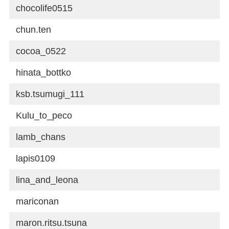
chocolife0515
chun.ten
cocoa_0522
hinata_bottko
ksb.tsumugi_111
Kulu_to_peco
lamb_chans
lapis0109
lina_and_leona
mariconan
maron.ritsu.tsuna