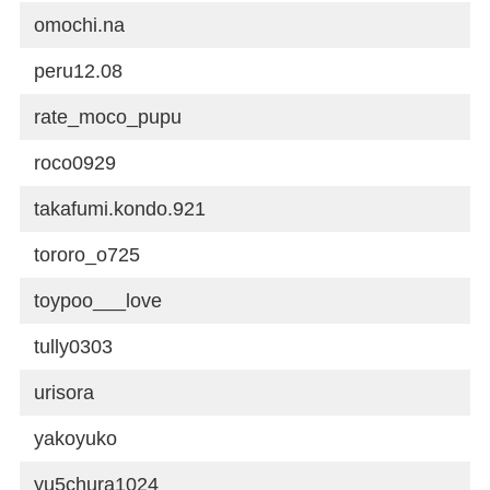
omochi.na
peru12.08
rate_moco_pupu
roco0929
takafumi.kondo.921
tororo_o725
toypoo___love
tully0303
urisora
yakoyuko
yu5chura1024