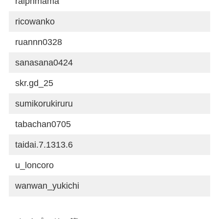
ralphmama
ricowanko
ruannn0328
sanasana0424
skr.gd_25
sumikorukiruru
tabachan0705
taidai.7.1313.6
u_loncoro
wanwan_yukichi