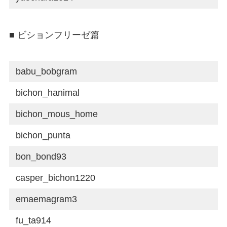
■ ビションフリーゼ篇
babu_bobgram
bichon_hanimal
bichon_mous_home
bichon_punta
bon_bond93
casper_bichon1220
emaemagram3
fu_ta914