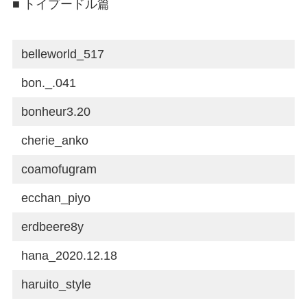
■ トイプードル篇
belleworld_517
bon._.041
bonheur3.20
cherie_anko
coamofugram
ecchan_piyo
erdbeere8y
hana_2020.12.18
haruito_style