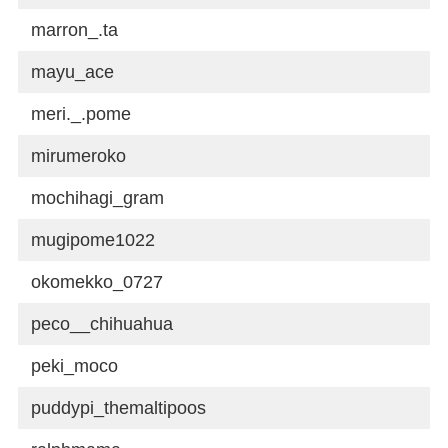
marron_.ta
mayu_ace
meri._.pome
mirumeroko
mochihagi_gram
mugipome1022
okomekko_0727
peco__chihuahua
peki_moco
puddypi_themaltipoos